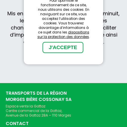
Pour optimiser le
fonctionnement de ce site,
nous utilisons des cookies. En
Mis en service le 15 décembre 2024 à minuit,
naviguant sur ce site, vous
acceptez l’utilisation des
le
nouvel horaire CFF
apporte des
cookies. Vous trouverez
changements majeurs destinés à faciliter
davantage d’informations à
ce sujet dans les
dispositions
d’importants travaux d’infrastructure ainsi
sur la protection des données
.
que pour assurer la ponctualité.
PLUS D’INFORMATION
TRANSPORTS DE LA RÉGION
MORGES BIÈRE COSSONAY SA
Espace vente la Gottaz
Centre commercial de la Gottaz,
Avenue de la Gottaz 28A – 1110 Morges
CONTACT